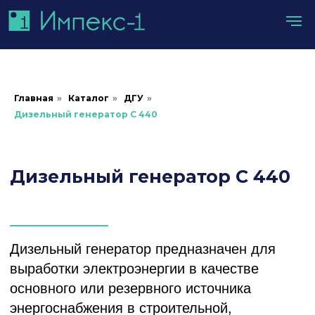
Главная
»
Каталог
»
ДГУ
»
Дизельный генератор С 440
Дизельный генератор С 440
Дизельный генератор предназначен для
выработки электроэнергии в качестве
основного или резервного источника
энергоснабжения в строительной,
банковской и IT-сферах, для решения
различных задач ЖКХ, обеспечения
энергобезопасности промышленных
предприятий, в нефтегазовой отрасли и т.д.
Доставка оборудования осуществляется по