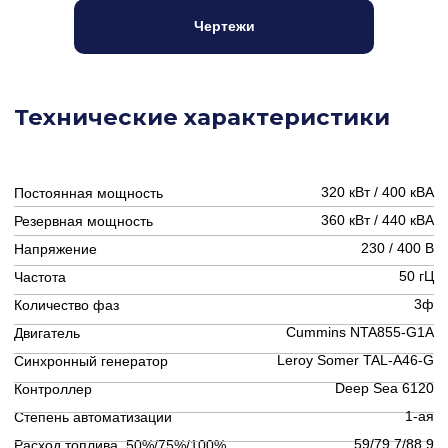
540 /
540
Топливный бак, л
Чертежи
Отрасли использования
ЦОДы / IT
Банки
Предприятия
ЖКХ
Наши услуги
Доставка по
Гарантия
РФ и СНГ
Постгарантийное
Проектирование
обслуживание
ЗИП
Пусконаладочные