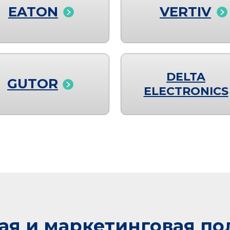
EATON
VERTIV
DELTA
GUTOR
ELECTRONICS
ая и маркетинговая п