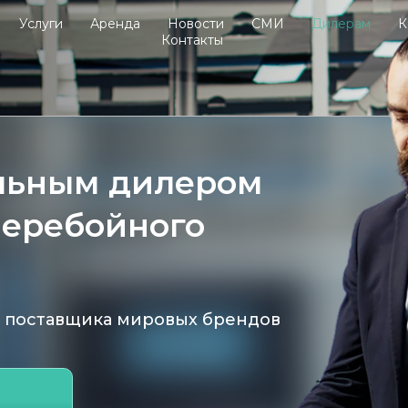
Услуги
Аренда
Новости
СМИ
Дилерам
К
Контакты
льным дилером
перебойного
и поставщика мировых брендов