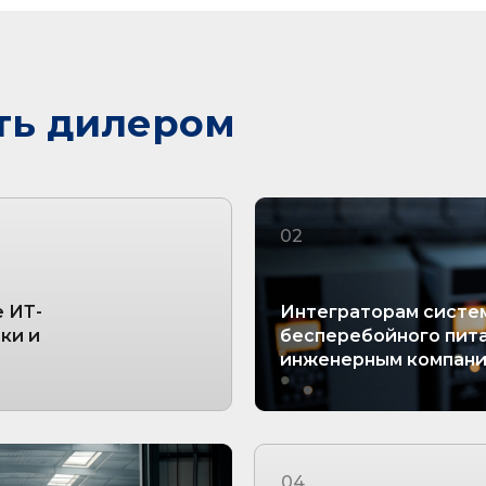
ть дилером
02
 ИТ-
Интеграторам систе
ки и
бесперебойного пита
инженерным компан
04