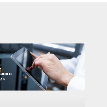
м
ния и
иям