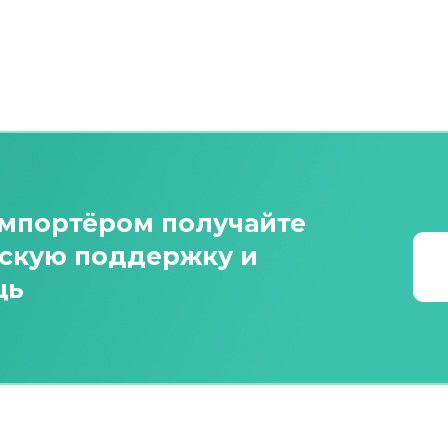
импортёром получайте
ескую поддержку и
щь