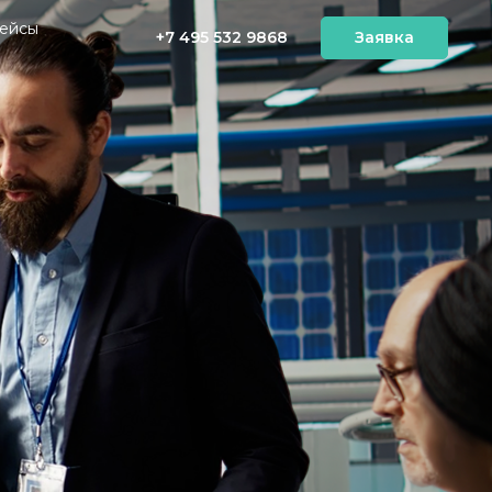
ейсы
+7 495 532 9868
Заявка