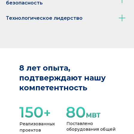
безопасность
Технологическое лидерство
8 лет опыта,
подтверждают нашу
«Работаем с Импекс-1 с 2023
года. Три газопоршневые
компетентность
установки мощностью 1,5 МВт
каждая работают в
круглосуточном режиме.
Отказов ноль.»
Главный инженер,
Поставлено
Реализованных
Газоперерабатывающий
оборудования общей
проектов
завод