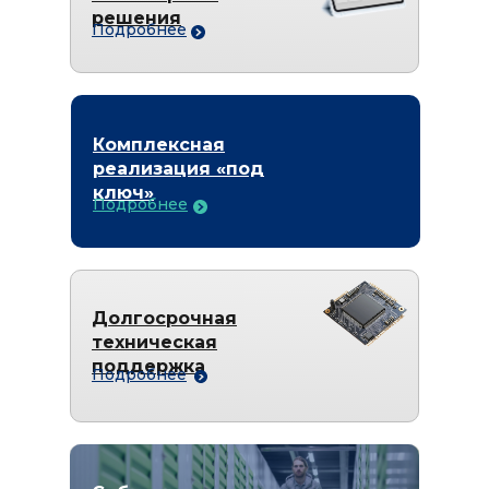
решения
Подробнее
Комплексная
реализация «под
ключ»
Подробнее
Долгосрочная
техническая
поддержка
Подробнее