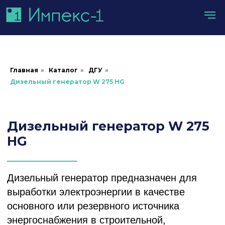
Главная
»
Каталог
»
ДГУ
»
Дизельный генератор W 275 HG
Дизельный генератор
W 275
HG
Дизельный генератор предназначен для
выработки электроэнергии в качестве
основного или резервного источника
энергоснабжения в строительной,
банковской и IT-сферах, для решения
различных задач ЖКХ, обеспечения
энергобезопасности промышленных
предприятий, в нефтегазовой отрасли и т.д.
Доставка оборудования осуществляется по