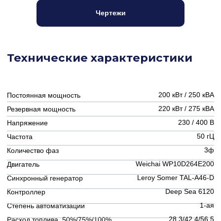
400 /
400
Топливный бак, л
Чертежи
Отрасли использования
ЦОДы / IT
Банки
Предприятия
ЖКХ
Наши услуги
Доставка по
Гарантия
РФ и СНГ
Постгарантийное
Проектирование
обслуживание
ЗИП
Пусконаладочные