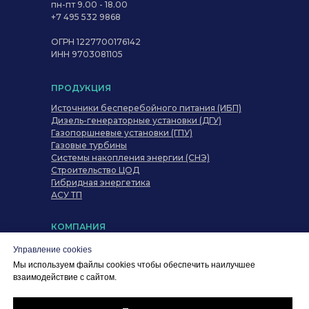
пн-пт 9.00 - 18.00
+7 495 532 9868
ОГРН 1227700176142
ИНН 9703081105
ПРОДУКЦИЯ
Источники бесперебойного питания (ИБП)
Дизель-генераторные установки (ДГУ)
Газопоршневые установки (ГПУ)
Газовые турбины
Системы накопления энергии (СНЭ)
Строительство ЦОД
Гибридная энергетика
АСУ ТП
КОМПАНИЯ
О компании
Управление cookies
Дилерам
Мы используем файлы cookies чтобы обеспечить наилучшее
Кейсы
взаимодействие с сайтом.
Политика конфиденциальности
Согласие на обработку персональных данных