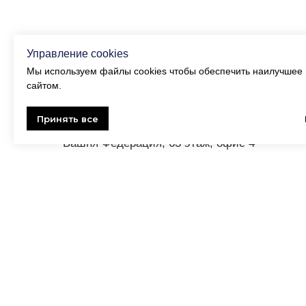
Управление cookies
ООО "Импекс-1"
Мы используем файлы cookies чтобы обеспечить наилучшее 
сайтом.
123112, РФ, Москва,
Принять все
Пресненская набережная, 12
Башня Федерация, 63 этаж, офис 4
+7 495 532 9868
info@impecs.one