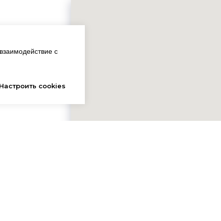
взаимодействие с
О компании
Дилерам
Кейсы
Настроить cookies
Политика конфиденциально
Согласие на обработку
персональных данных
Политика использования
файлов cookie